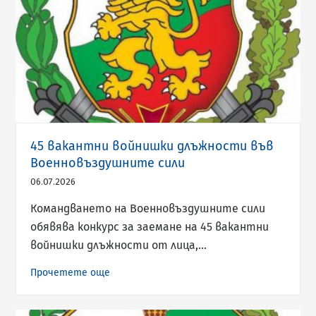
45 вакантни войнишки длъжности във
Военновъздушните сили
06.07.2026
Командването на Военновъздушните сили
обявява конкурс за заемане на 45 вакантни
войнишки длъжности от лица,…
Прочетете още