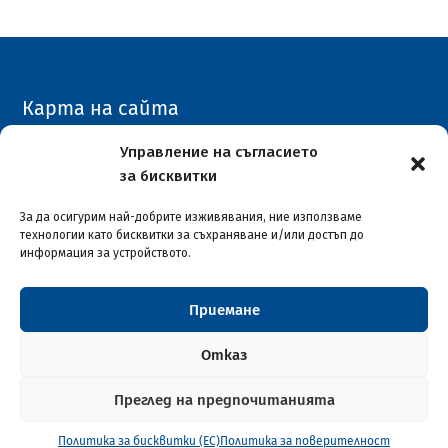
Карта на сайта
Архивен сайт
Управление на съгласието
за бисквитки
COVID-19
За да осигурим най-добрите изживявания, ние използваме
технологии като бисквитки за съхраняване и/или достъп до
информация за устройството.
Приемане
Столична община район "Илинден"
© 2026
Отказ
Преглед на предпочитанията
Софтуерна разработка и поддръжка от ASAP
Политика за бисквитки (ЕС)
Политика за поверителност