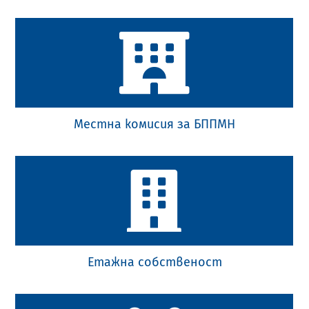
Местна комисия за БППМН
Етажна собственост