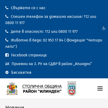
Свържете се с нас
Спешен телефон за домашно насилие: 112 или
0800 11 977
Open t
Дете в опасност: 112 или 0800 11 977
Животно в беда: 02 953 17 84 ( Фондация ''Четири
лапи'')
Facebook страница
Приемни на 3. РУ на СДВР в район „Илинден“
Бисквитки
Новини