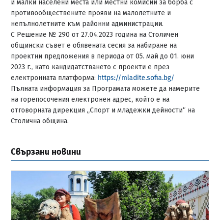
и малки населени места или местни комисии за борба с
противообществените прояви на малолетните и
непълнолетните към районни администрации.
С Решение № 290 от 27.04.2023 година на Столичен
общински съвет е обявената сесия за набиране на
проектни предложения в периода от 05. май до 01. юни
2023 г., като кандидатстването с проекти е през
електронната платформа:
https://mladite.sofia.bg/
Пълната информация за Програмата можете да намерите
на горепосочения електронен адрес, който е на
отговорната дирекция „Спорт и младежки дейности“ на
Столична община.
Свързани новини