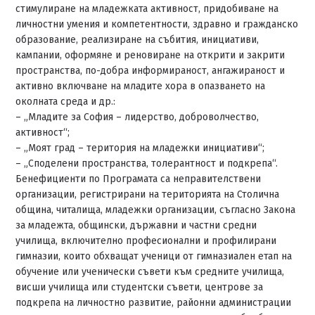
стимулиране на младежката активност, придобиване на
личностни умения и компетентности, здравно и гражданско
образование, реализиране на събития, инициативи,
кампании, оформяне и реновиране на открити и закрити
пространства, по-добра информираност, ангажираност и
активно включване на младите хора в опазването на
околната среда и др.:
– „Младите за София – лидерство, доброволчество,
активност“;
– „Моят град – територия на младежки инициативи“;
– „Споделени пространства, толерантност и подкрепа“.
Бенефициенти по Програмата са неправителствени
организации, регистрирани на територията на Столична
община, читалища, младежки организации, съгласно Закона
за младежта, общински, държавни и частни средни
училища, включително професионални и профилирани
гимназии, които обхващат ученици от гимназиален етап на
обучение или ученически съвети към средните училища,
висши училища или студентски съвети, центрове за
подкрепа на личностно развитие, районни администрации