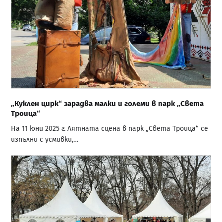
„Куклен цирк“ зарадва малки и големи в парк „Света
Троица“
На 11 юни 2025 г. Лятната сцена в парк „Света Троица“ се
изпълни с усмивки,…