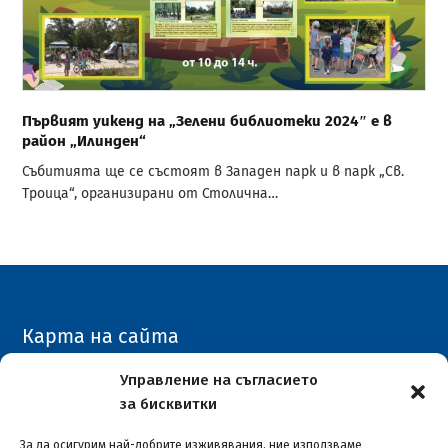
Първият уикенд на „Зелени библиотеки 2024″ е в
район „Илинден“
Събитията ще се състоят в Западен парк и в парк „Св.
Троица“, организирани от Столична…
Карта на сайта
Архивен сайт
Управление на съгласието
за бисквитки
COVID-19
За да осигурим най-добрите изживявания, ние използваме