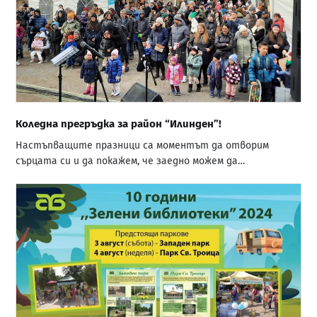
Коледна прегръдка за район “Илинден”!
Настъпващите празници са моментът да отворим
сърцата си и да покажем, че заедно можем да…