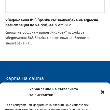
Уведомления във връзка със заличаване на адресна
регистрация по чл. 99б, ал. 5 от ЗГР
Столична община – район „Илинден“ публикува
уведомления във връзка с постъпило заявление за
заличаване на…
Карта на сайта
Архивен сайт
Управление на съгласието
за бисквитки
COVID-19
За да осигурим най-добрите изживявания, ние използваме
технологии като бисквитки за съхраняване и/или достъп до