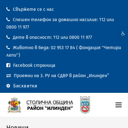
Свържете се с нас
Спешен телефон за домашно насилие: 112 или
0800 11 977
Open t
Дете в опасност: 112 или 0800 11 977
Животно в беда: 02 953 17 84 ( Фондация ''Четири
лапи'')
Facebook страница
Приемни на 3. РУ на СДВР в район „Илинден“
Бисквитки
Новини