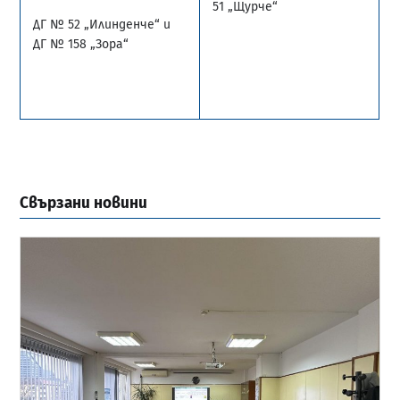
51 „Щурче“
ДГ № 52 „Илинденче“ и
ДГ № 158 „Зора“
Свързани новини