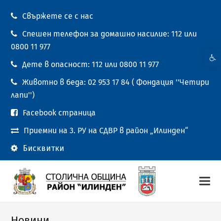
Свържете се с нас
Спешен телефон за домашно насилие: 112 или
0800 11 977
Open t
Дете в опасност: 112 или 0800 11 977
Животно в беда: 02 953 17 84 ( Фондация ''Четири
лапи'')
Facebook страница
Приемни на 3. РУ на СДВР в район „Илинден“
Бисквитки
Новини