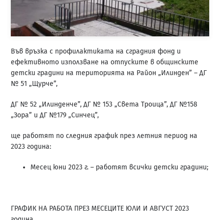
Във връзка с профилактиката на сградния фонд и
ефективното използване на отпуските в общинските
детски градини на територията на Район „Илинден” – ДГ
№ 51 „Щурче”,
ДГ № 52 „Илинденче”, ДГ № 153 „Света Троица”, ДГ №158
„Зора” и ДГ №179 „Синчец”,
ще работят по следния график през летния период на
2023 година:
Месец юни 2023 г. – работят всички детски градини;
ГРАФИК НА РАБОТА ПРЕЗ МЕСЕЦИТЕ ЮЛИ И АВГУСТ 2023
година