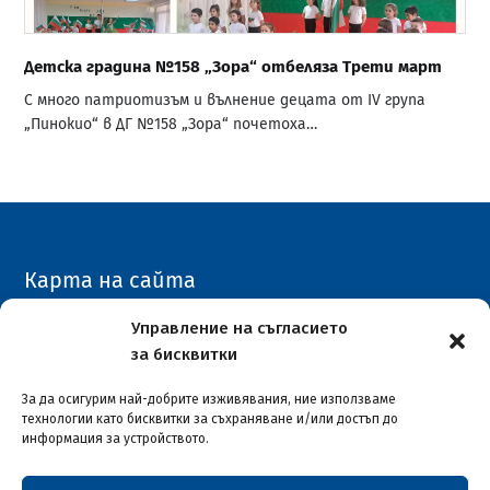
Детска градина №158 „Зора“ отбеляза Трети март
С много патриотизъм и вълнение децата от IV група
„Пинокио“ в ДГ №158 „Зора“ почетоха…
Карта на сайта
Архивен сайт
Управление на съгласието
за бисквитки
COVID-19
За да осигурим най-добрите изживявания, ние използваме
технологии като бисквитки за съхраняване и/или достъп до
информация за устройството.