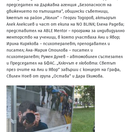
председател на Държавна агенция „Безопасност на
движението по пътищата“, общински съветници,
кметът на район „Люлин“ – Георги Тодоров, актьорът
Алек Алексиев и част от екипа на NO BLINK; Елена Радева;
представител на ABLE Mentor – програма за индивидуално
менторство на ученици, в която участваха Ани и Явор;
Ирина Кирякова – психотерапевт, преподавател и
писател; Ана-Мария Стоилова – писател и
психотерапевт; Румен Дунев – автомобилен състезател
и Председател на БФАС. „Ключът е любовта: Светът
през очите на Ани и Явор“ завърши с концерт на Графа,
Свилен Ноев от група „Остава“ и Дара Екимова.