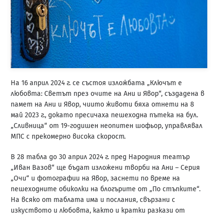
На 16 април 2024 г. се състоя изложбата „Ключът е
любовта: Светът през очите на Ани и Явор“, създадена в
памет на Ани и Явор, чиито животи бяха отнети на 8
май 2023 г., докато пресичаха пешеходна пътека на бул.
„Сливница“ от 19-годишен неопитен шофьор, управлявал
МПС с прекомерно висока скорост.
В 28 табла до 30 април 2024 г. пред Народния театър
„Иван Вазов“ ще бъдат изложени творби на Ани – Серия
„Очи“ и фотографии на Явор, заснети по време на
пешеходните обиколки на блогърите от „По стъпките“.
На всяко от таблата има и послания, свързани с
изкуството и любовта, както и кратки разкази от