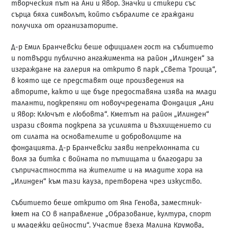
творческия път на Ани и Явор. Значки и стикери със
сърца бяха символът, който събралите се граждани
получиха от организаторите.
Д-р Емил Бранчевски беше официален гост на събитието
и потвърди публично ангажимента на район „Илинден“ за
изграждане на галерия на открито в парк „Света Троица“,
в която ще се представят още произведения на
авторите, както и ще бъде предоставяна изява на млади
таланти, подкрепяни от новоучредената Фондация „Ани
и Явор: Ключът е любовта“. Кметът на район „Илинден“
изрази своята подкрепа за усилията и възхищението си
от силата на основателите и доброволците на
фондацията. Д-р Бранчевски заяви непреклонната си
воля за битка с войната по пътищата и благодари за
съпричастността на жителите и на младите хора на
„Илинден“ към тази кауза, претворена чрез изкуство.
Събитието беше открито от Яна Генова, заместник-
кмет на СО в направление „Образование, култура, спорт
и младежки дейности“. Участие взеха Малина Крумова,