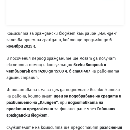
Комисията за граждански бюджет към район „Илинден“
започва прием на граждани, който ще продължи до
6
ноември 2025 г.
В посочения период гражданите ще могат да получат
експертна помощ и консултации
всеки вторник и
четвъртък от 14:00 до 15:00 ч.
в
стая 407
на районната
администрация.
Инициативата има за цел да подпомогне всички жители
на района, които имат
идеи за подобряване на средата и
развитието на „Илинден“
, при
подготовката на
проектни предложения
за финансиране чрез
Районния
граждански бюджет
.
Служителите на комисията ще предоставят
разяснения