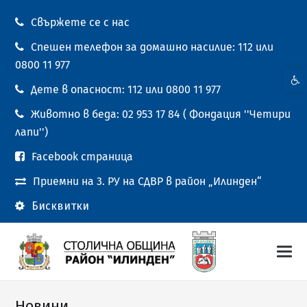
Свържете се с нас
Спешен телефон за домашно насилие: 112 или
0800 11 977
Open t
Дете в опасност: 112 или 0800 11 977
Животно в беда: 02 953 17 84 ( Фондация ''Четири
лапи'')
Facebook страница
Приемни на 3. РУ на СДВР в район „Илинден“
Бисквитки
Новини