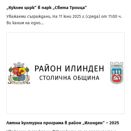
„Куклен цирк“ в парк „Света Троица“
Уважаеми съграждани, На 11 юни 2025 г. (сряда) от 11:00 ч.
ви каним на едно…
Лятна културна програма в район „Илинден“ – 2025