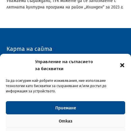
Уважаеми съграждани, ТУК можете да се запознаете с
лятната културна програма на район „Илинден“ за 2023 г.
Карта на сайта
Архивен сайт
Управление на съгласието
за бисквитки
COVID-19
За да осигурим най-добрите изживявания, ние използваме
технологии като бисквитки за съхраняване и/или достъп до
информация за устройството.
Приемане
Столична община район "Илинден"
© 2026
Отказ