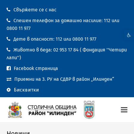
Свържете се с нас
Спешен телефон за домашно насилие: 112 или
0800 11 977
Open t
Дете в опасност: 112 или 0800 11 977
Животно в беда: 02 953 17 84 ( Фондация ''Четири
лапи'')
Facebook страница
Приемни на 3. РУ на СДВР в район „Илинден“
Бисквитки
Новини