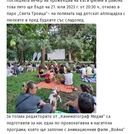
Последната вечер на прожекции на къси филми в района
това лято ще бъде на 21. юли 2023 г. от 20:30 ч., отново в
парк „Света Троица“– на поляната зад детскат аплощадка с
люлките и пред будките със сладолед.
За тогава редакторите от „Кинематограф Медия“ са
подготвили за нас една по-провокативна и наситена
програма, която ще започне с анимационния филм „Война“