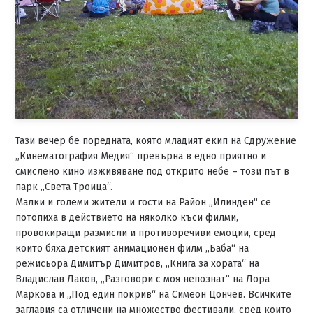
Тази вечер бе поредната, която младият екип на Сдружение
„Кинематография Медия“ превърна в едно приятно и
смислено кино изживяване под открито небе – този път в
парк „Света Троица“.
Малки и големи жители и гости на Район „Илинден“ се
потопиха в действието на няколко къси филми,
провокиращи размисли и противоречиви емоции, сред
които бяха детският анимационен филм „Баба“ на
режисьора Димитър Димитров, „Книга за хората“ на
Владислав Лаков, „Разговори с моя непознат“ на Лора
Маркова и „Под един покрив“ на Симеон Цончев. Всичките
заглавия са отличени на множество фестивали, сред които