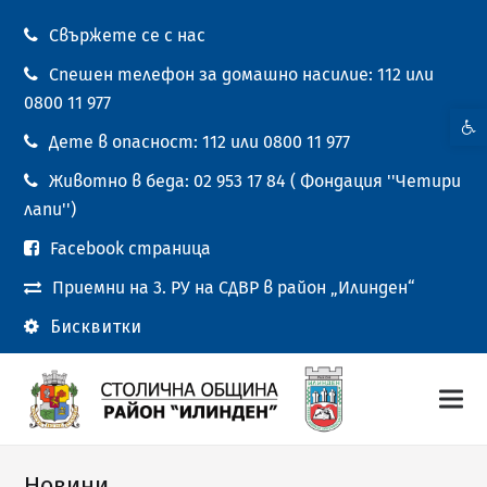
Свържете се с нас
Спешен телефон за домашно насилие: 112 или
0800 11 977
Open t
Дете в опасност: 112 или 0800 11 977
Животно в беда: 02 953 17 84 ( Фондация ''Четири
лапи'')
Facebook страница
Приемни на 3. РУ на СДВР в район „Илинден“
Бисквитки
Новини