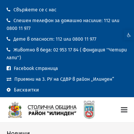
Свържете се с нас
Спешен телефон за домашно насилие: 112 или
0800 11 977
Open t
Дете в опасност: 112 или 0800 11 977
Животно в беда: 02 953 17 84 ( Фондация ''Четири
лапи'')
Facebook страница
Приемни на 3. РУ на СДВР в район „Илинден“
Бисквитки
Новини