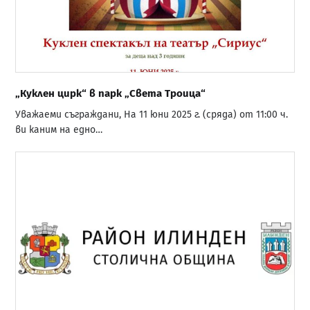
„Куклен цирк“ в парк „Света Троица“
Уважаеми съграждани, На 11 юни 2025 г. (сряда) от 11:00 ч.
ви каним на едно…