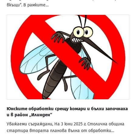
вкъщи“. В рамките…
Юнските обработки срещу комари и бълхи започнаха
и в район „Илинден“
Уважаеми съграждани, На 3 юни 2025 г. Столична община
стартира втората планова вълна от обработки…