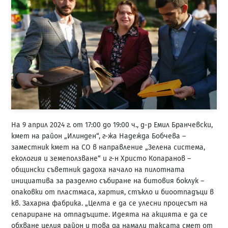
На 9 април 2024 г. от 17:00 до 19:00 ч., д-р Емил Бранчевски,
кмет на район „Илинден“, г-жа Надежда Бобчева –
заместник кмет на СО в направление „Зелена система,
екология и земеползване“ и г-н Христо Копаранов –
общински съветник дадоха начало на пилотната
инициатива за разделно събиране на битовия боклук –
опаковки от пластмаса, хартия, стъкло и биоотпадъци в
кв. Захарна фабрика. „Целта е да се улесни процесът на
сепариране на отпадъците. Идеята на акцията е да се
обхване целия район и това да намали таксата смет от