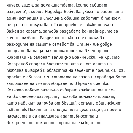
януари 2025 г. за домакинствата, които събират
разделно“, съобщи Надежда Бобчева. „Когато районната
администрация и Столична община работят в тандем,
нещата се получават. Този проект е изключително
важен за хората, затова раздаваме контейнерите за
лично ползване. Разделното събиране намалява
разходите на самите семейства. От мен ще дойде
инициативата да разширим проекта в четирите
квартали на района.“, заяви д-р Бранчевски. Г-н Христо
Копаранов сподели впечатленията си от опита на
Любляна и Загреб в областта на зелените политики. Този
проект е свързан с чистотата на града и справедливото
заплащане на сметосъбирането в крайна сметка.
Колкото повече разделно събират гражданите и по-
малко смесено изхвърлят, толкова по-малко плащат,
като навикът започва от вкъщи.“, допълни общинският
съветник. Пилотната инициатива цели също да проучи
нагласите и да анализира адаптивността и
възприетите ползи от страна на гражданите.