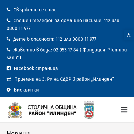
Свържете се с нас
Спешен телефон за домашно насилие: 112 или
0800 11 977
Open t
Дете в опасност: 112 или 0800 11 977
Животно в беда: 02 953 17 84 ( Фондация ''Четири
лапи'')
Facebook страница
Приемни на 3. РУ на СДВР в район „Илинден“
Бисквитки
Новини