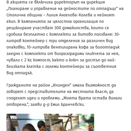
В акцията се включиха директорът на дирекция
„Планиране и управление на дейностите по отпадъци“ на
Столична община – Лилия Ангелова-Колева и нейният
екип. В кампанията за цялостна организация по
рециклиране участват 300 домакинства, които се
сдобиха безплатно с комплекти за битово ползване: 30-
литров контейнер с три отделения за различен вид
опаковки, 10-литрова вентилирана кофа за биоотпадък
заедно с комплекти от биоразградими пликчета за нея,
чували с 2 кг. компост, както и ключ за достъп до най-
близката клетка с големи контейнери за съответния
вид отпадък.
Гражданите на район „Илинден“ имаха възможност да
говорят с представителите на местната власт, да
споделят идеи и проблеми. „Моята врата остава винаги
отворена.“, заяви д-р Емил Бранчевски.