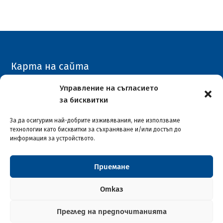
Карта на сайта
Архивен сайт
Управление на съгласието
за бисквитки
COVID-19
За да осигурим най-добрите изживявания, ние използваме
технологии като бисквитки за съхраняване и/или достъп до
информация за устройството.
Приемане
Столична община район "Илинден"
© 2026
Отказ
Преглед на предпочитанията
Софтуерна разработка и поддръжка от ASAP