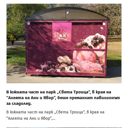
В южната част на парк „Света Троица“, в края на
“Алеята на Ани и Явор”, беше премахнат павилионът
за сладолед.
В южната част на парк „Света Троица“, в края на
“Алеята на Ани и Явор”,…