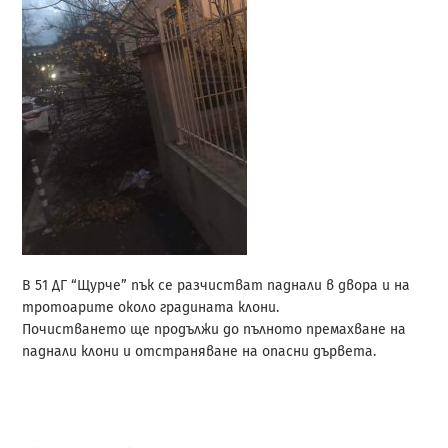
В 51 ДГ “Щурче” пък се разчистват паднали в двора и на
тротоарите около градината клони.
Почистването ще продължи до пълното премахване на
паднали клони и отстраняване на опасни дървета.