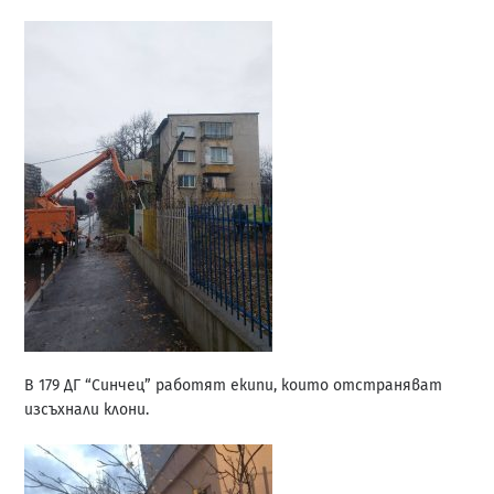
В 179 ДГ “Синчец” работят екипи, които отстраняват
изсъхнали клони.