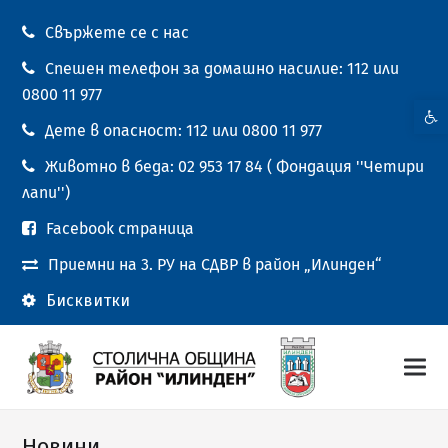
Свържете се с нас
Спешен телефон за домашно насилие: 112 или
0800 11 977
Open t
Дете в опасност: 112 или 0800 11 977
Животно в беда: 02 953 17 84 ( Фондация ''Четири
лапи'')
Facebook страница
Приемни на 3. РУ на СДВР в район „Илинден“
Бисквитки
Новини