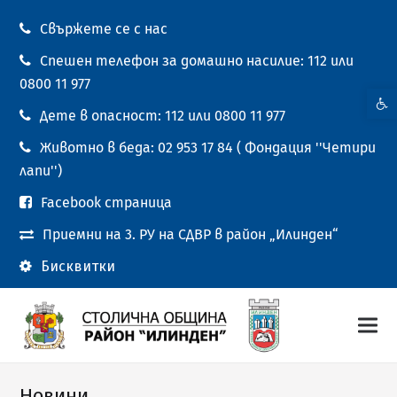
Свържете се с нас
Спешен телефон за домашно насилие: 112 или
0800 11 977
Open t
Дете в опасност: 112 или 0800 11 977
Животно в беда: 02 953 17 84 ( Фондация ''Четири
лапи'')
Facebook страница
Приемни на 3. РУ на СДВР в район „Илинден“
Бисквитки
Новини