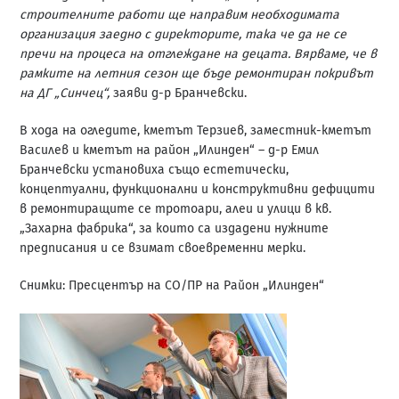
строителните работи ще направим необходимата
организация заедно с директорите, така че да не се
пречи на процеса на отглеждане на децата. Вярваме, че в
рамките на летния сезон ще бъде ремонтиран покривът
на ДГ „Синчец“,
заяви д-р Бранчевски.
В хода на огледите, кметът Терзиев, заместник-кметът
Василев и кметът на район „Илинден“ – д-р Емил
Бранчевски установиха също естетически,
концептуални, функционални и конструктивни дефицити
в ремонтиращите се тротоари, алеи и улици в кв.
„Захарна фабрика“, за които са издадени нужните
предписания и се взимат своевременни мерки.
Снимки: Пресцентър на СО/ПР на Район „Илинден“