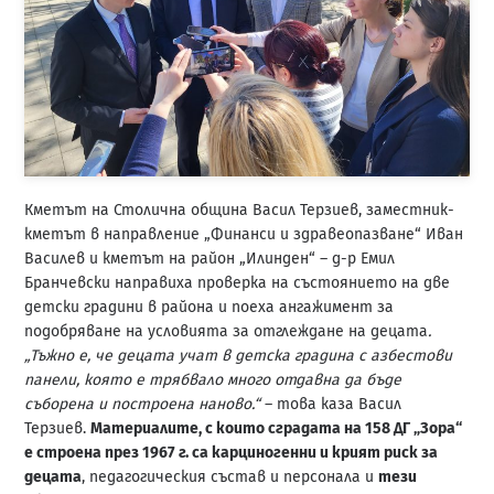
Кметът на Столична община Васил Терзиев, заместник-
кметът в направление „Финанси и здравеопазване“ Иван
Василев и кметът на район „Илинден“ – д-р Емил
Бранчевски направиха проверка на състоянието на две
детски градини в района и поеха ангажимент за
подобряване на условията за отглеждане на децата
.
„Тъжно е, че децата учат в детска градина с азбестови
панели, която е трябвало много отдавна да бъде
съборена и построена наново.“
– това каза Васил
Терзиев.
Материалите, с които сградата на 158 ДГ „Зора“
е строена през 1967 г. са карциногенни и крият риск за
децата
, педагогическия състав и персонала и
тези