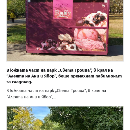
В южната част на парк „Света Троица“, в края на
“Алеята на Ани и Явор”, беше премахнат павилионът
за сладолед.
В южната част на парк „Света Троица“, в края на
“Алеята на Ани и Явор”,…