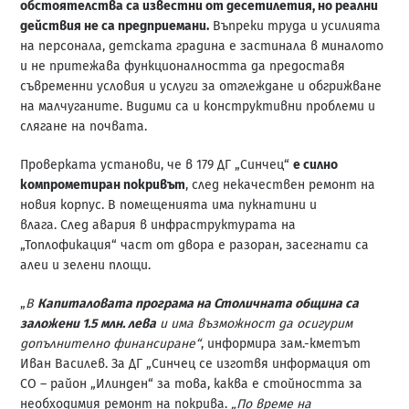
обстоятелства са известни от десетилетия, но реални
действия не са предприемани.
Въпреки труда и усилията
на персонала, детската градина е застинала в миналото
и не притежава функционалността да предоставя
съвременни условия и услуги за отглеждане и обгрижване
на малчуганите. Видими са и конструктивни проблеми и
слягане на почвата.
Проверката установи, че в 179 ДГ „Синчец“
е силно
компрометиран покривът
, след некачествен ремонт на
новия корпус. В помещенията има пукнатини и
влага. След авария в инфраструктурата на
„Топлофикация“ част от двора е разоран, засегнати са
алеи и зелени площи.
„
В
Капиталовата програма на Столичната община са
заложени 1.5 млн. лева
и има възможност да осигурим
допълнително финансиране“
, информира зам.-кметът
Иван Василев. За ДГ „Синчец се изготвя информация от
СО – район „Илинден“ за това, каква е стойността за
необходимия ремонт на покрива.
„По време на