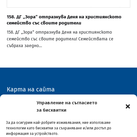
158. ДГ „Зора“ отпразнува Деня на християнското
семейство със своите родители
158. ДГ „Зора“ отпразнува Деня на християнското
семейство със своите родители! Семействата се
събраха заедно…
Карта на сайта
Архивен сайт
Управление на съгласието
за бисквитки
COVID-19
За да осигурим най-добрите изживявания, ние използваме
технологии като бисквитки за съхраняване и/или достъп до
информация за устройството.