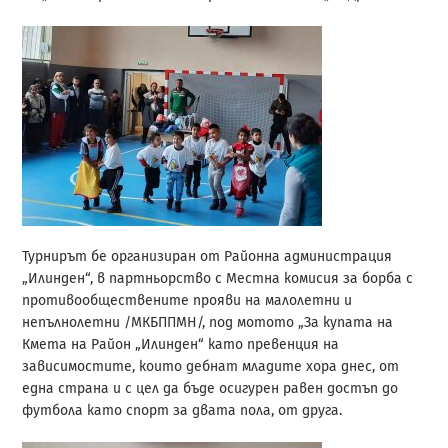
Турнирът бе организиран от Районна администрация
„Илинден“, в партньорство с Местна комисия за борба с
противообществените прояви на малолетни и
непълнолетни /МКБППМН/, под мотото „За купата на
Кмета на Район „Илинден“ като превенция на
зависимостите, които дебнат младите хора днес, от
една страна и с цел да бъде осигурен равен достъп до
футбола като спорт за двата пола, от друга.