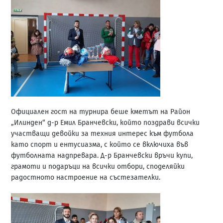
Официален гост на турнира беше кметът на Район
„Илинден“ д-р Емил Бранчевски, който поздрави всички
участващи девойки за техния интерес към футбола
като спорт и ентусиазма, с който се включиха във
футболната надпревара. Д-р Бранчевски връчи купи,
грамоти и подаръци на всички отбори, споделяйки
радостното настроение на състезателки.