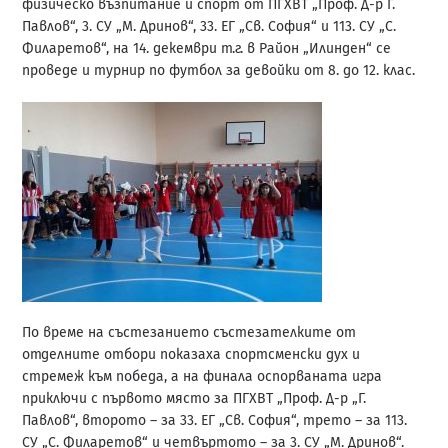
физическо възпитание и спорт от ПГХВТ „Проф. Д-р Г.
Павлов“, 3. СУ „М. Дринов“, 33. ЕГ „Св. София“ и 113. СУ „С.
Филаретов“, на 14. декември т.г. в Район „Илинден“ се
проведе и турнир по футбол за девойки от 8. до 12. клас.
По време на състезанието състезателките от
отделните отбори показаха спортсменски дух и
стремеж към победа, а на финала оспорваната игра
приключи с първото място за ПГХВТ „Проф. Д-р „Г.
Павлов“, второто – за 33. ЕГ „Св. София“, трето – за 113.
СУ „С. Филаретов“ и четвъртото – за 3. СУ „М. Дринов“.