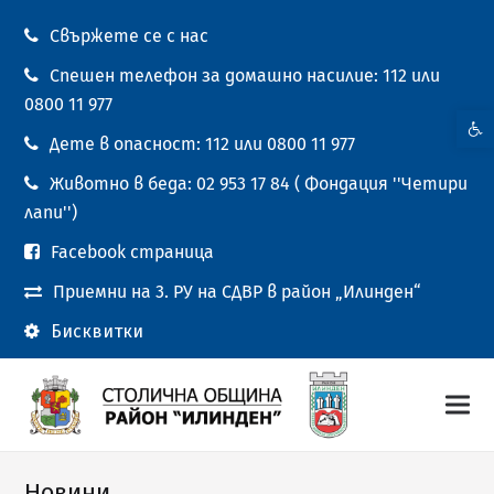
Свържете се с нас
Спешен телефон за домашно насилие: 112 или
0800 11 977
Open t
Дете в опасност: 112 или 0800 11 977
Животно в беда: 02 953 17 84 ( Фондация ''Четири
лапи'')
Facebook страница
Приемни на 3. РУ на СДВР в район „Илинден“
Бисквитки
Новини