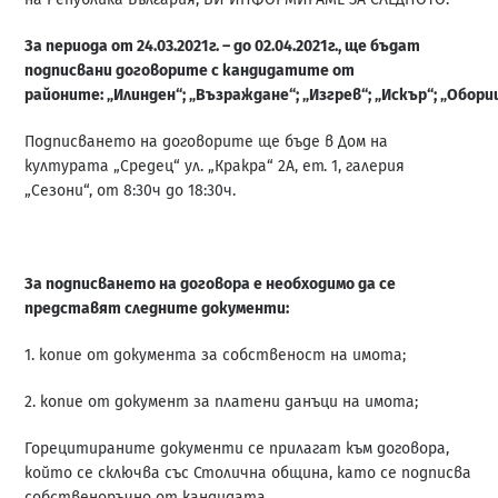
За периода от 24.03.2021г. – до 02.04.2021г., ще бъдат
подписвани договорите
с кандидатите от
райони
те
:
„Илинден“;
„Възраждане“;
„Изгрев“;
„Искър“;
„Обори
Подписването на договорите ще бъде в Дом на
културата „Средец“ ул. „Кракра“ 2А, ет. 1, галерия
„Сезони“, от 8:30ч до 18:30ч.
За подписването на договора е необходимо да се
представят следните
документи:
1. копие от документа за собственост на имота;
2. копие от документ за платени данъци на имота;
Горецитираните документи се прилагат към договора,
който се сключва със Столична община, като се подписва
собственоръчно от кандидата.