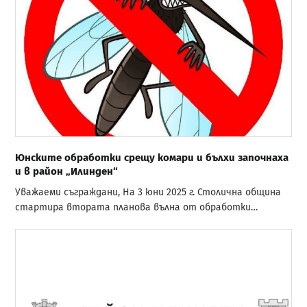
Юнските обработки срещу комари и бълхи започнаха
и в район „Илинден“
Уважаеми съграждани, На 3 юни 2025 г. Столична община
стартира втората планова вълна от обработки…