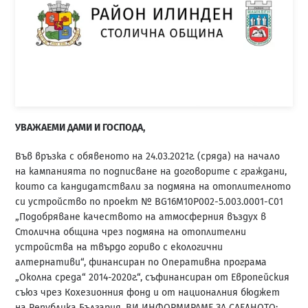
У
ВАЖАЕМИ ДАМИ И ГОСПОДА
,
Във връзка с обявеното на 24.03.2021г. (сряда) на начало
на кампанията по подписване на договорите с граждани,
които са кандидатствали за подмяна на отоплителното
си устройство по проект № BG16M10P002-5.003.0001-С01
„Подобряване качеството на атмосферния въздух в
Столична община чрез подмяна на отоплителни
устройства на твърдо гориво с екологични
алтернативи“, финансиран по Оперативна програма
„Околна среда“ 2014-2020г.“, съфинансиран от Европейския
съюз чрез Кохезионния фонд и от националния бюджет
на Република България, ВИ ИНФОРМИРАМЕ ЗА СЛЕДНОТО: