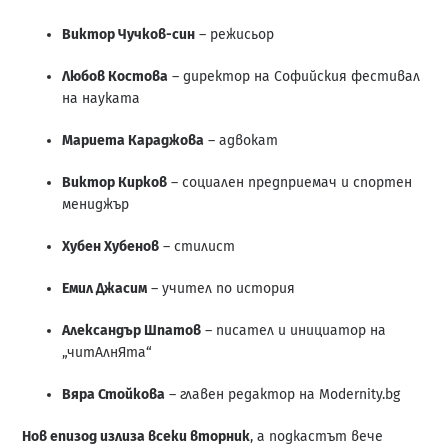
Виктор Чучков-син
– режисьор
Любов Костова
– директор на Софийския фестивал
на науката
Мариета Караджова
– адвокат
Виктор Кирков
– социален предприемач и спортен
мениджър
Хубен Хубенов
– стилист
Емил Джасим
– учител по история
Александър Шпатов
– писател и инициатор на
„читАлнЯта“
Вяра Стойкова
– главен редактор на Modernity.bg
Нов епизод излиза всеки вторник
, а подкастът вече