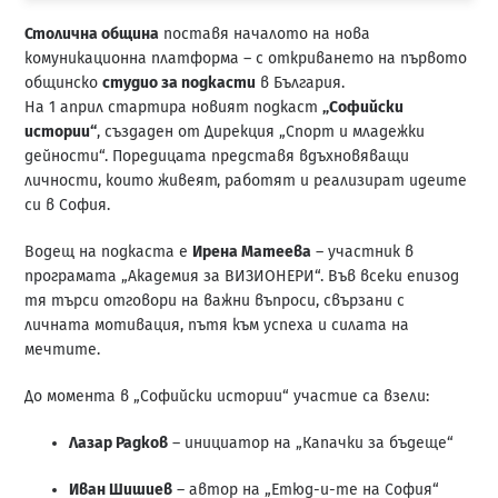
Столична община
поставя началото на нова
комуникационна платформа – с откриването на първото
общинско
студио за подкасти
в България.
На 1 април стартира новият подкаст
„Софийски
истории“
, създаден от Дирекция „Спорт и младежки
дейности“. Поредицата представя вдъхновяващи
личности, които живеят, работят и реализират идеите
си в София.
Водещ на подкаста е
Ирена Матеева
– участник в
програмата „Академия за ВИЗИОНЕРИ“. Във всеки епизод
тя търси отговори на важни въпроси, свързани с
личната мотивация, пътя към успеха и силата на
мечтите.
До момента в „Софийски истории“ участие са взели:
Лазар Радков
– инициатор на „Капачки за бъдеще“
Иван Шишиев
– автор на „Етюд-и-те на София“