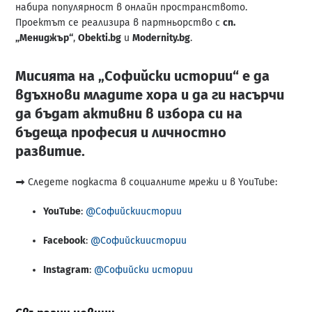
набира популярност в онлайн пространството.
Проектът се реализира в партньорство с
сп.
„Мениджър“
,
Obekti.bg
и
Modernity.bg
.
Мисията на „Софийски истории“ е да
вдъхнови младите хора и да ги насърчи
да бъдат активни в избора си на
бъдеща професия и личностно
развитие.
➡️ Следете подкаста в социалните мрежи и в YouTube:
YouTube
:
@Софийскиистории
Facebook
:
@Софийскиистории
Instagram
:
@Софийски истории