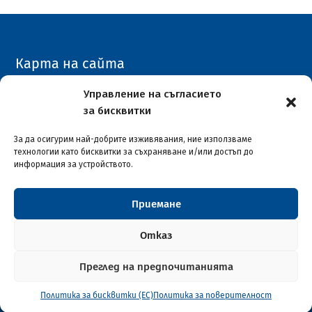
Карта на сайта
Архивен сайт
Управление на съгласието
за бисквитки
COVID-19
За да осигурим най-добрите изживявания, ние използваме
технологии като бисквитки за съхраняване и/или достъп до
информация за устройството.
Приемане
Столична община район "Илинден"
© 2026
Отказ
Преглед на предпочитанията
Софтуерна разработка и поддръжка от ASAP
Политика за бисквитки (ЕС)
Политика за поверителност