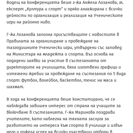
Водещ на конференцията беше г-жа Анжела Лозанова, гл.
експерт „Култура и спорт“ и пряко ангажирана с всички
дейности по организация и реализация на Ученическите
игри на районно ниво.
Г-жа Лозанова запозна присъстващите с новостите в
Правилата за организиране и провеждане на
тазгодишните Ученически игри, утвърдени със заповед
на Министъра на младежта и спорта. Въз основа на
подадени заявки за участие в състезанията от
директорите на училищата, бяха изготвени графици и
изтеглени жребии за провеждане на състезания по 5 вида
спорт: футбол, волейбол, баскетбол, тенис на маса и
шахмат.
В хода на конференцията беше констатирано, че се
наблюдава завишен интерес от страна на учащите за
включване в състезанията. Г-жа Маринова поздрави
учителите, като наблегна на тяхната заслуга за
развитието на интереса към спорта в училище и извън
него и пожела успех на всички участващи отбори в