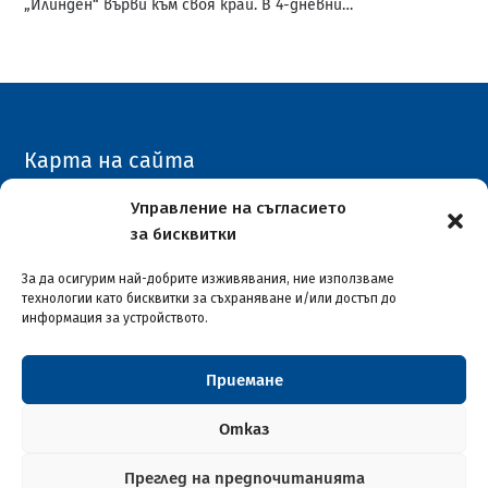
„Илинден“ върви към своя край. В 4-дневни…
Карта на сайта
Архивен сайт
Управление на съгласието
за бисквитки
COVID-19
За да осигурим най-добрите изживявания, ние използваме
технологии като бисквитки за съхраняване и/или достъп до
информация за устройството.
Приемане
Столична община район "Илинден"
© 2026
Отказ
Преглед на предпочитанията
Софтуерна разработка и поддръжка от ASAP