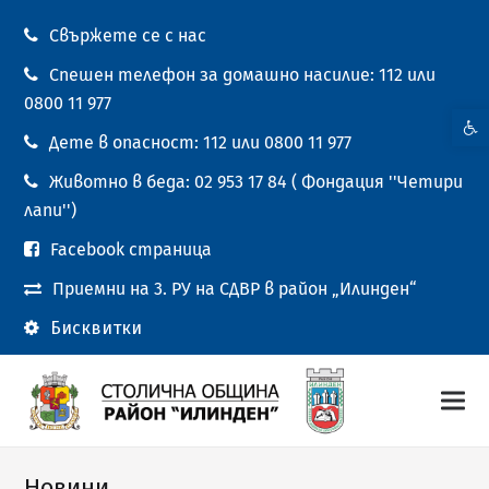
Свържете се с нас
Спешен телефон за домашно насилие: 112 или
0800 11 977
Open t
Дете в опасност: 112 или 0800 11 977
Животно в беда: 02 953 17 84 ( Фондация ''Четири
лапи'')
Facebook страница
Приемни на 3. РУ на СДВР в район „Илинден“
Бисквитки
Новини