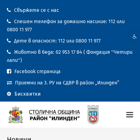
Свържете се с нас
Спешен телефон за домашно насилие: 112 или
0800 11 977
Open t
Дете в опасност: 112 или 0800 11 977
Животно в беда: 02 953 17 84 ( Фондация ''Четири
лапи'')
Facebook страница
Приемни на 3. РУ на СДВР в район „Илинден“
Бисквитки
Новини