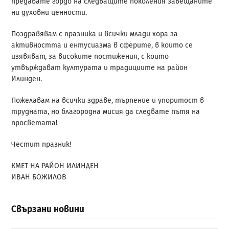
предавате гордо на следващите поколения завещаните
ни духовни ценности.
Поздравявам с празника и всички млади хора за
активността и ентусиазма в сферите, в които се
изявяват, за високите постижения, с които
утвърждават културата и традициите на район
Илинден.
Пожелавам на всички здраве, търпение и упоритост в
трудната, но благородна мисия да следвате пътя на
просветата!
Честит празник!
КМЕТ НА РАЙОН ИЛИНДЕН
ИВАН БОЖИЛОВ
Свързани новини