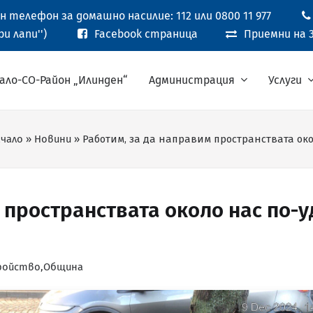
 телефон за домашно насилие: 112 или 0800 11 977
и лапи'')
Facebook страница
Приемни на 3
ало-СО-Район „Илинден“
Администрация
Услуги
чало
»
Новини
»
Работим, за да направим пространствата око
 пространствата около нас по-у
ройство
,
Община