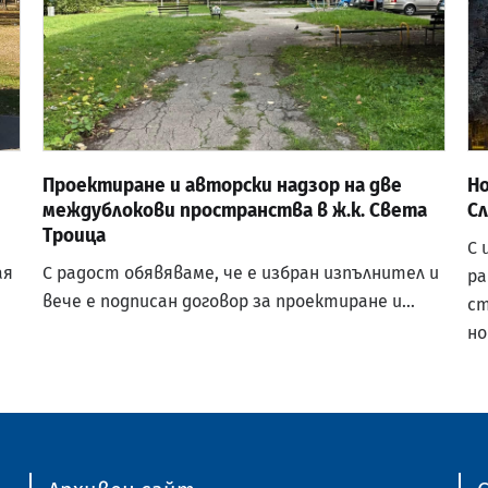
Проектиране и авторски надзор на две
Но
междублокови пространства в ж.к. Света
С
Троица
С 
ая
С радост обявяваме, че е избран изпълнител и
ра
вече е подписан договор за проектиране и…
ст
но