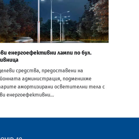
ви енергоефективни лампи по бул.
ливница
целеви средства, предоставени на
йонната администрация, подменихме
арите амортизирани осветителни тела с
ви енергоефективни…