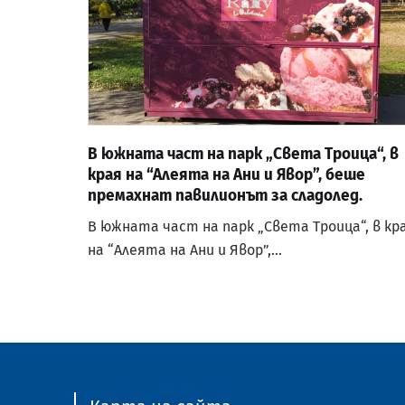
В южната част на парк „Света Троица“, в
края на “Алеята на Ани и Явор”, беше
премахнат павилионът за сладолед.
В южната част на парк „Света Троица“, в кр
на “Алеята на Ани и Явор”,…