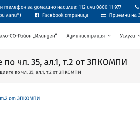
 телефон за домашно насилие: 112 или 0800 11 977
и лапи'')
Facebook страница
Приемни на 3
ало-СО-Район „Илинден“
Администрация
Услуги
по чл. 35, ал.1, т.2 от ЗПКОМПИ
иите по чл. 35, ал.1, т.2 от ЗПКОМПИ
, т.2 от ЗПКОМПИ