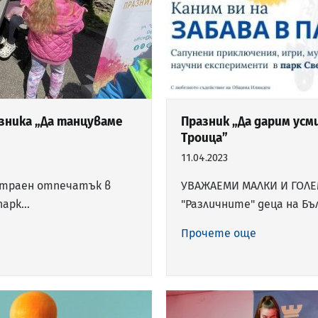
азника „Да танцуваме
Празник „Да дарим усм
Троица”
11.04.2023
и траен отпечатък в
УВАЖАЕМИ МАЛКИ И ГОЛЕ
 парк…
"Различните" деца на Бъ
Прочете още