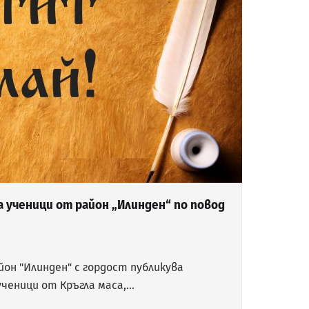
а ученици от район „Илинден“ по повод
он "Илинден" с гордост публикува
ученици от Кръгла маса,…