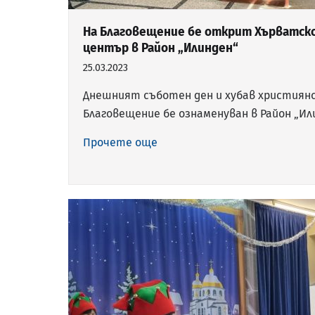
На Благовещение бе открит Хърватско
център в Район „Илинден“
25.03.2023
Днешният съботен ден и хубав християнс
Благовещение бе ознаменуван в Район „И
Прочете още