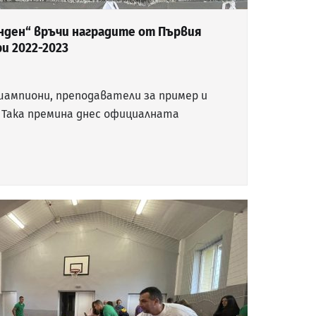
нден“ връчи наградите от Първия
ри 2022-2023
 шампиони, преподаватели за пример и
Така премина днес официалната