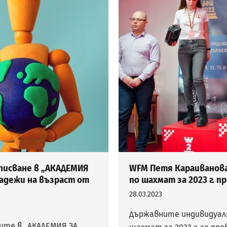
писване в „АКАДЕМИЯ
WFM Петя Караиванов
ладежи на възраст от
по шахмат за 2023 г. 
28.03.2023
Държавните индивидуалн
ите в „АКАДЕМИЯ ЗА