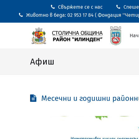
Свържете се с нас
Спешен
Животно в беда: 02 953 17 84 ( Фондация ''Четир
Нач
Афиш
Месечни и годишни районн