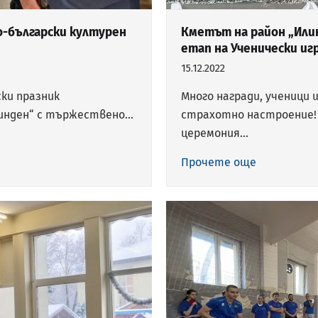
-български културен
Кметът на район „Или
етап на Ученически иг
15.12.2022
ки празник
Много награди, ученици
линден“ с тържествено…
страхотно настроение! 
церемония…
Прочете още