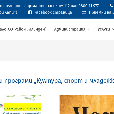
 телефон за домашно насилие: 112 или 0800 11 977
и лапи'')
Facebook страница
Приемни на 3
ало-СО-Район „Илинден“
Администрация
Услуги
и програми „Култура, спорт и младежк