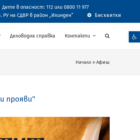
Дете в опасност: 112 или 0800 11 977
. РУ на СДВР в район „Илинден“
Бисквитки
Open t
Деловодна справка
Контакти
Начало
»
Афиш
и прояви"