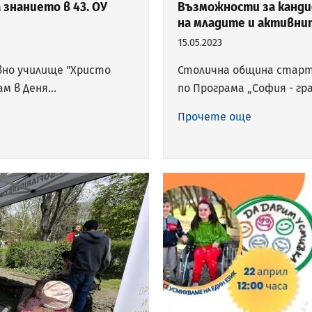
 знанието в 43. ОУ
Възможности за канди
на младите и активни
15.05.2023
вно училище "Христо
Столична община старт
ам в Деня…
по Програма „София - г
Прочете още