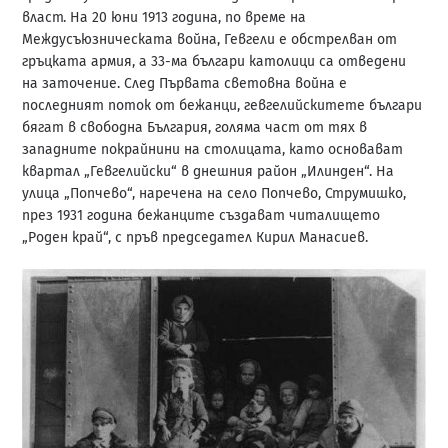
власт. На 20 юни 1913 година, по време на
Междусъюзническата война, Гевгели е обстрелван от
гръцката армия, а 33-ма българи католици са отведени
на заточение. След Първата световна война е
последният поток от бежанци, гевгелийскитете българи
бягат в свободна България, голяма част от тях в
западните покрайнини на столицата, като основават
квартал „Гевгелийски“ в днешния район „Илинден“. На
улица „Попчево“, наречена на село Попчево, Струмишко,
през 1931 година бежанците създават читалището
„Роден край“, с пръв председател Кирил Манасиев.