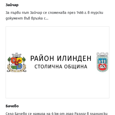
Зайчар
За първи път Зайчар се споменава през 1466 г. в турски
документ във връзка с…
Бачево
Село Бачево се намира на 6 км от град Разлог в планински