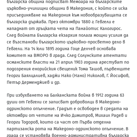
българска община подписват Мемоара на българските
църковно-училищни общини в Македония, с който се иска
присъединяване на Македония към новообразуващата се
българска държава. През октомври 1880 г. Гевгели е
нападнат от гръцката чета на Панайотис Калогирос.
След войната Българска екзархия полага мощни усилия да
се възстанови българското църковно-просветно дело в
Гевгели. На 14 юли 1895 година Гоце Делчев основава
комитет на ВМОРО в града. След Солунските атентати
османските власти на 21 април 1903 година арестуват по
подозрения енорийския свещеник Тома Ташов, първенците
Георги Баялцалиев, хаджи Нако (Нано) Николов, Г. Йосифов,
Петър Дерменджиев и др.
При избухването на Балканската война в 1912 година 63
души от Гевгели се записват доброволци в Македоно-
одринското опълчение. Градът е освободен в средата на
октомври от четите на Ичко Димитров, Михаил Радев и
Георги Тодоров, които са част от Първа отделна
партизанска рота на Македоно-одринското опълчение. В
града се установява военно-административна българска