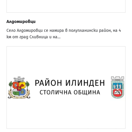
Алдомировци
Село Алдомировци се намира в полупланински район, на 4
км от град Сливница и на…