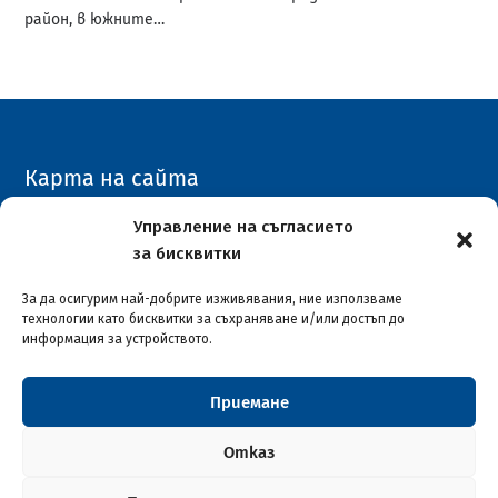
район, в южните…
Карта на сайта
Архивен сайт
Управление на съгласието
за бисквитки
COVID-19
За да осигурим най-добрите изживявания, ние използваме
технологии като бисквитки за съхраняване и/или достъп до
информация за устройството.
Приемане
Столична община район "Илинден"
© 2026
Отказ