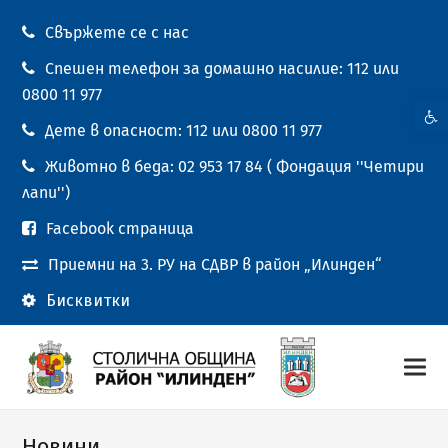
Свържете се с нас
Спешен телефон за домашно насилие: 112 или
0800 11 977
Open t
Дете в опасност: 112 или 0800 11 977
Животно в беда: 02 953 17 84 ( Фондация ''Четири
лапи'')
Facebook страница
Приемни на 3. РУ на СДВР в район „Илинден“
Бисквитки
Новини