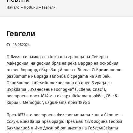
Начало
»
Новини
»
Гевгели
Гевгели
18.07.2024
Гевгели се намира на южната граница на Северна
Македония, на десния бряг на река Вардар на основния
пътен коридор, свързващ Атина с Виена. Съвременното
развитите на града започва в средата на XIX век.
Основните забележителности и до днес в града са
църквата „Възнесение Господне“ („Свети Спас“),
построена през 1842 г. и екзархийската църква „Св. св.
Кирил и Методий“, издигната през 1896 г.
През 1873 г. е построена железопътната линия Скопие –
Солун, минаваща през града. През май 1878 година Георги
Баялцалиев и Ичо Доганов от името на Гевгелийската