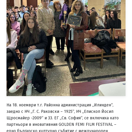
На 18. ноември т.г. Районна администрация „Илинден“,
заедно с НЧ „Г. С. Раковски – 1925“, НЧ „Епископ Йосип
Щросмайер -2009“ и 33. ЕГ „Св. София“, се включиха като
партньори в иновативния GOLDEN FEMI FILM FESTIVAL –
едно българско културно събитие с международен