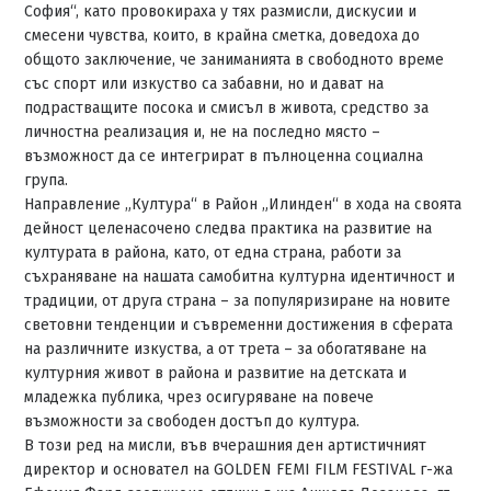
София“, като провокираха у тях размисли, дискусии и
смесени чувства, които, в крайна сметка, доведоха до
общото заключение, че заниманията в свободното време
със спорт или изкуство са забавни, но и дават на
подрастващите посока и смисъл в живота, средство за
личностна реализация и, не на последно място –
възможност да се интегрират в пълноценна социална
група.
Направление „Култура“ в Район „Илинден“ в хода на своята
дейност целенасочено следва практика на развитие на
културата в района, като, от една страна, работи за
съхраняване на нашата самобитна културна идентичност и
традиции, от друга страна – за популяризиране на новите
световни тенденции и съвременни достижения в сферата
на различните изкуства, а от трета – за обогатяване на
културния живот в района и развитие на детската и
младежка публика, чрез осигуряване на повече
възможности за свободен достъп до култура.
В този ред на мисли, във вчерашния ден артистичният
директор и основател на GOLDEN FEMI FILM FESTIVAL г-жа