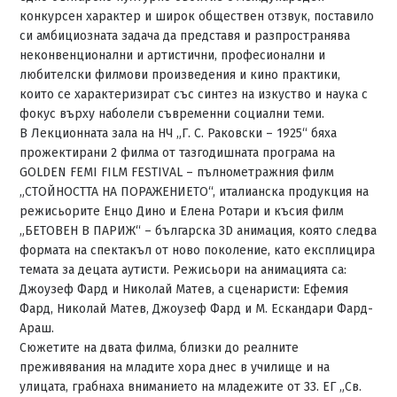
конкурсен характер и широк обществен отзвук, поставило
си амбициозната задача да представя и разпространява
неконвенционални и артистични, професионални и
любителски филмови произведения и кино практики,
които се характеризират със синтез на изкуство и наука с
фокус върху наболели съвременни социални теми.
В Лекционната зала на НЧ „Г. С. Раковски – 1925“ бяха
прожектирани 2 филма от тазгодишната програма на
GOLDEN FEMI FILM FESTIVAL – пълнометражния филм
„СТОЙНОСТТА НА ПОРАЖЕНИЕТО“, италианска продукция на
режисьорите Енцо Дино и Елена Ротари и късия филм
„БЕТОВЕН В ПАРИЖ“ – българска 3D анимация, която следва
формата на спектакъл от ново поколение, като експлицира
темата за децата аутисти. Режисьори на анимацията са:
Джоузеф Фард и Николай Матев, а сценаристи: Ефемия
Фард, Николай Матев, Джоузеф Фард и М. Ескандари Фард-
Араш.
Сюжетите на двата филма, близки до реалните
преживявания на младите хора днес в училище и на
улицата, грабнаха вниманието на младежите от 33. ЕГ „Св.