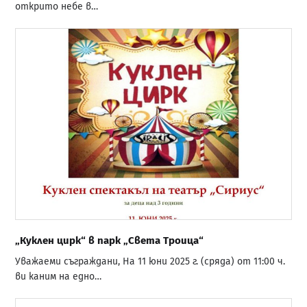
открито небе в…
„Куклен цирк“ в парк „Света Троица“
Уважаеми съграждани, На 11 юни 2025 г. (сряда) от 11:00 ч.
ви каним на едно…