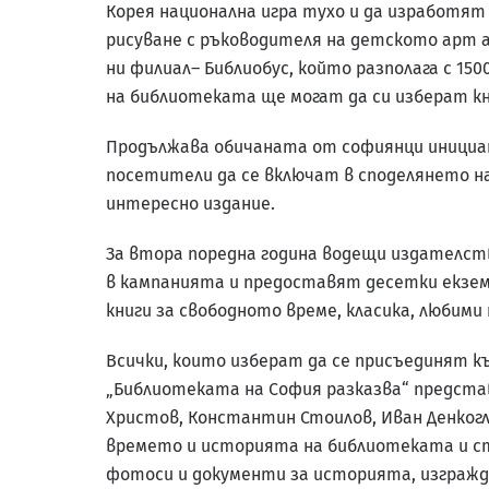
Корея национална игра тухо и да изработят
рисуване с ръководителя на детското арт а
ни филиал– Библиобус, който разполага с 1
на библиотеката ще могат да си изберат кн
Продължава обичаната от софиянци инициати
посетители да се включат в споделянето на
интересно издание.
За втора поредна година водещи издателства
в кампанията и предоставят десетки екзем
книги за свободното време, класика, любими
Всички, които изберат да се присъединят к
„Библиотеката на София разказва“ предста
Христов, Константин Стоилов, Иван Денкогл
времето и историята на библиотеката и ст
фотоси и документи за историята, изгражда