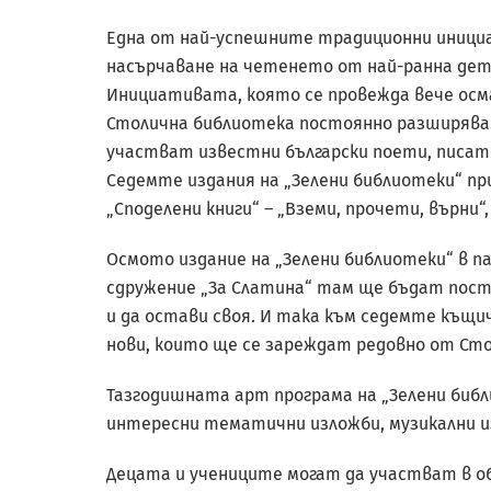
Една от най-успешните традиционни инициа
насърчаване на четенето от най-ранна детс
Инициативата, която се провежда вече осма
Столична библиотека постоянно разширява 
участват известни български поети, писате
Седемте издания на „Зелени библиотеки“ при
„Споделени книги“ – „Вземи, прочети, върни“
Осмото издание на „Зелени библиотеки“ в па
сдружение „За Слатина“ там ще бъдат поста
и да остави своя. И така към седемте къщич
нови, които ще се зареждат редовно от Ст
Тазгодишната арт програма на „Зелени библ
интересни тематични изложби, музикални и
Децата и учениците могат да участват в об