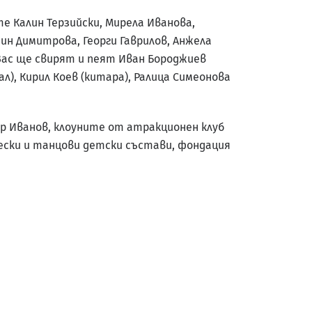
е Калин Терзийски, Мирела Иванова,
тин Димитрова, Георги Гаврилов, Анжела
 Вас ще свирят и пеят Иван Бороджиев
ал), Кирил Коев (китара), Ралица Симеонова
 Иванов, клоуните от атракционен клуб
вчески и танцови детски състави, фондация