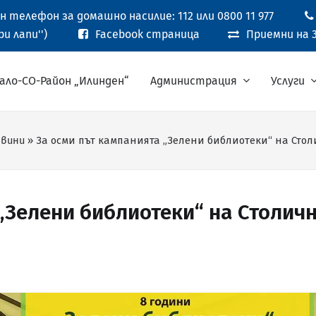
 телефон за домашно насилие: 112 или 0800 11 977
и лапи'')
Facebook страница
Приемни на 3
ало-СО-Район „Илинден“
Администрация
Услуги
вини
»
За осми път кампанията „Зелени библиотеки“ на Сто
„Зелени библиотеки“ на Столич