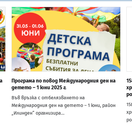
а
Програма по повод Международния ден на
15
детето – 1 юни 2025 г.
х
р
Във връзка с отбелязването на
15
Международния ден на детето – 1 юни, район
хр
„Илинден“ организира…
ро