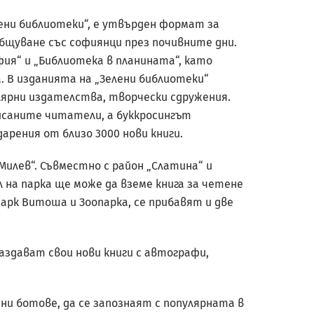
ени библиотеки“, е утвърден формат за
бщуване със софиянци през почивните дни.
фия“ и „Библиотека в планината“, като
 В изданията на „Зелени библиотеки“
лярни издателства, творчески сдружения.
писаните читатели, а буккросингът
дарения от близо 3000 нови книги.
 Милев“. Съвместно с район „Слатина“ и
 на парка ще може да вземе книга за четене
парк Витоша и Зоопарка, се прибавят и две
аздават свои нови книги с автографи,
ни ботове, да се запознаят с популярната в