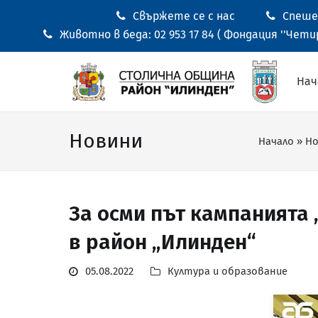
Свържете се с нас
Спешен
Животно в беда: 02 953 17 84 ( Фондация ''Четир
Нач
Новини
Начало
»
Но
За осми път кампанията 
в район „Илинден“
05.08.2022
Култура и образование