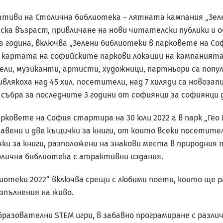
тиви на Столична библиотека – лятната кампания „Зел
ка възраст, привличане на нови читателски публики и о
 година, включва „Зелени библиотеки в парковете на Со
картата на софийските паркови локации на кампанията.
ли, музиканти, артисти, художници, партньори са попу
влякоха над 45 хил. посетители, над 7 хиляди са новоза
, събра за последните 3 години от софиянци за софиянци 
рковете на София стартира на 30 юли 2022 г. в парк „Гео
вени и две къщички за книги, от които всеки посетител
ки за книги, разположени на знакови места в природния 
олична библиотека с атрактивни издания.
иотеки 2022“ включва срещи с любими поети, които ще р
зпълнения на живо.
разователни STEM игри, в забавно програмиране с различ