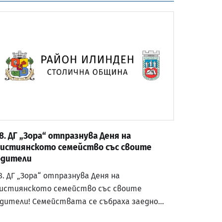
8. ДГ „Зора“ отпразнува Деня на
ристиянското семейство със своите
одители
8. ДГ „Зора“ отпразнува Деня на
истиянското семейство със своите
дители! Семействата се събраха заедно…