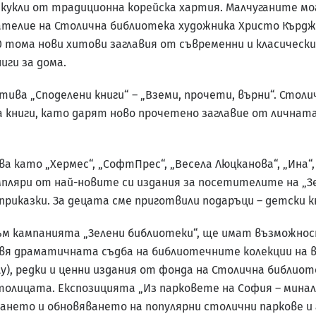
 кукли от традиционна корейска хартия. Малчуганите мо
телие на Столична библиотека художника Христо Кърджи
500 тома нови хитови заглавия от съвременни и класичес
иги за дома.
ва „Споделени книги“ – „Вземи, прочети, върни“. Столи
 книги, като дарят ново прочетено заглавие от личната
 като „Хермес“, „СофтПрес“, „Весела Люцканова“, „Ина“, 
пляри от най-новите си издания за посетителите на „З
 приказки. За децата сме приготвили подаръци – детски 
ъм кампанията „Зелени библиотеки“, ще имат възможнос
вя драматичната съдба на библиотечните колекции на в
у), редки и ценни издания от фонда на Столична библио
олицата. Експозицията „Из парковете на София – мина
нето и обновяването на популярни столични паркове и 