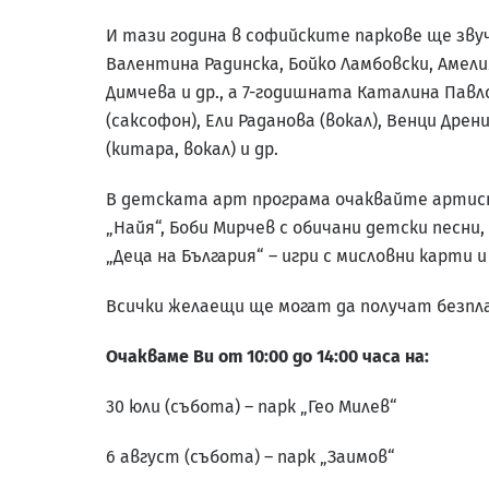
И тази година в софийските паркове ще зву
Валентина Радинска, Бойко Ламбовски, Амели
Димчева и др., а 7-годишната Каталина Пав
(саксофон), Ели Раданова (вокал), Венци Дрен
(китара, вокал) и др.
В детската арт програма очаквайте артист
„Найя“, Боби Мирчев с обичани детски песни
„Деца на България“ – игри с мисловни карти и
Всички желаещи ще могат да получат безп
Очакваме Ви от 10:00 до 14:00 часа на:
30 юли (събота) – парк „Гео Милев“
6 август (събота) – парк „Заимов“