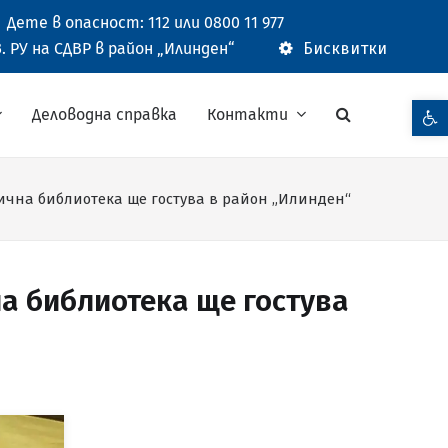
Дете в опасност: 112 или 0800 11 977
. РУ на СДВР в район „Илинден“
Бисквитки
Open t
Деловодна справка
Контакти
лична библиотека ще гостува в район „Илинден“
на библиотека ще гостува