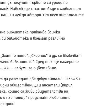
гат да получат първите си уроци по
лов. Навсякъде с нас ще бъде и мобилният
ки наши и чужди автори. От него читателите
чна библиотека приканва всички
 си библиотека и вземат различно
„Златно пате“, „Скорпио“ и др. се включват
елени библиотеки“. Сред тях ще намерите
книжки и албуми за оцветяване.
т да разгледат две документални изложби.
идни общественици и писатели (Кирил
тека, които са живи свидетелства на
ло и настояще“ представя любопитни
градини.