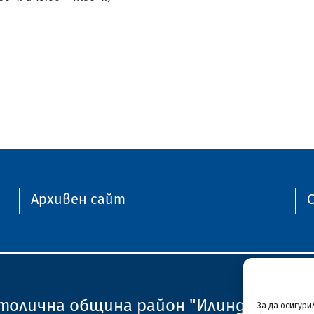
Архивен сайт
C
толична община район "Илинден"
© 20
За да осигур