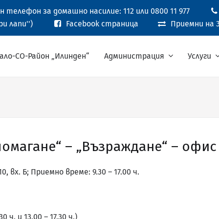
 телефон за домашно насилие: 112 или 0800 11 977
и лапи'')
Facebook страница
Приемни на 3
ало-СО-Район „Илинден“
Администрация
Услуги
омагане“ – „Възраждане“ – офис
, вх. Б; Приемно време: 9.30 – 17.00 ч.
30 ч. и 13.00 – 17.30 ч.)