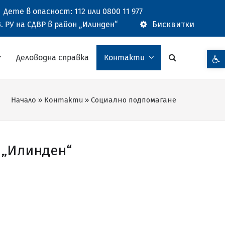
Дете в опасност: 112 или 0800 11 977
. РУ на СДВР в район „Илинден“
Бисквитки
Open t
Деловодна справка
Контакти
Начало
»
Контакти
»
Социално подпомагане
 „Илинден“