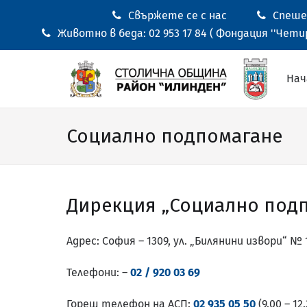
Свържете се с нас
Спешен
Животно в беда: 02 953 17 84 ( Фондация ''Четир
Нач
Социално подпомагане
Дирекция „Социално подп
Адрес: София – 1309, ул. „Билянини извори“ № 10
Телефони: –
02 / 920 03 69
Горещ телефон на АСП:
02 935 05 50
(9.00 – 12.