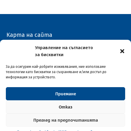
Карта на сайта
Архивен сайт
Управление на съгласието
за бисквитки
COVID-19
За да осигурим най-добрите изживявания, ние използваме
технологии като бисквитки за съхраняване и/или достъп до
информация за устройството.
Приемане
Столична община район "Илинден"
© 2026
Отказ
Преглед на предпочитанията
Софтуерна разработка и поддръжка от ASAP