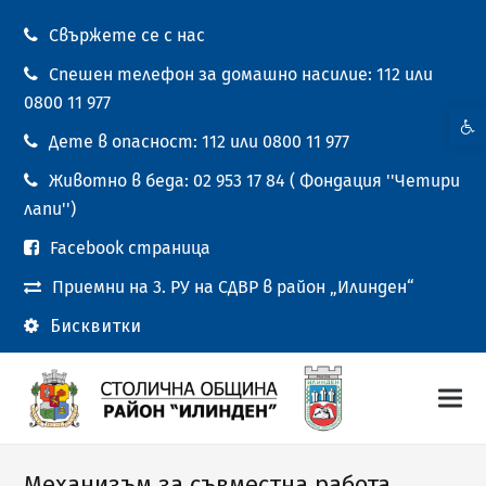
Свържете се с нас
Спешен телефон за домашно насилие: 112 или
0800 11 977
Open t
Дете в опасност: 112 или 0800 11 977
Животно в беда: 02 953 17 84 ( Фондация ''Четири
лапи'')
Facebook страница
Приемни на 3. РУ на СДВР в район „Илинден“
Бисквитки
Механизъм за съвместна работа