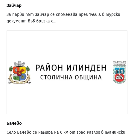
Зайчар
За първи път Зайчар се споменава през 1466 г. в турски
документ във връзка с…
Бачево
Село Бачево се намира на 6 км от град Разлог в планински