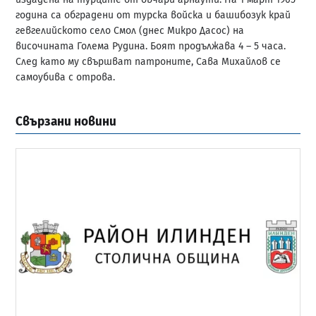
година са обградени от турска войска и башибозук край
гевгелийското село Смол (днес Микро Дасос) на
височината Голема Рудина. Боят продължава 4 – 5 часа.
След като му свършват патроните, Сава Михайлов се
самоубива с отрова.
Свързани новини