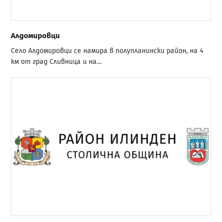
Алдомировци
Село Алдомировци се намира в полупланински район, на 4
км от град Сливница и на…