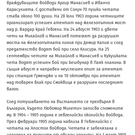
враждуващите войводи Аргир Манасиев и Иванчо
Карасулията. С доставени от Солун 70 пушки четата
става около 100 души. На 28 юли 1903 година четниците
организират успешен атентат над железопътния мост
над р. Вардар край Гевгели. На 24 август 1903 г. двете
чети на Михайлов и Манасиев потеглят да разрушат
моста на железопътната линия при Демир Капия и след
предателство водят бой при село Клисура. На 25
септември четите на Михайлов и Манасиев и Кукушката
чета водят успешен бой при Бешбунар в Паяк планина. В
същия август е направен неуспешен опит за атентат
при станция Гумендже и на 10 октомври при атентат
над товарен влак при Смоквица е разрушен последният
вагон.
След потушаването на въстанието се прехвърля в
България, където Любомир Милетич записва спомените
му. В 1904 – 1905 година е гевгелийски околийски войвода.
През февруари 1905 година навлиза в Гевгелийско с
четата на Апостол войвода. Четата е забелязана и
издадена на турците от овчари арнаути. На 1 март 1905