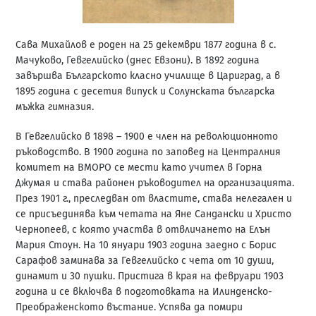
Сава Михайлов е роден на 25 декември 1877 година в с.
Мачуково, Гевгелийско (днес Евзони). В 1892 година
завършва Българското класно училище в Цариград, а в
1895 година с десетия випуск и Солунската българска
мъжка гимназия.
В Гевгелийско в 1898 – 1900 е член на революционното
ръководство. В 1900 година по заповед на Централния
комитет на ВМОРО се мести като учител в Горна
Джумая и става районен ръководител на организацията.
През 1901 г., преследван от властите, става нелегален и
се присъединява към четата на Яне Сандански и Христо
Чернопеев, с която участва в отвличането на Елън
Мария Стоун. На 10 януари 1903 година заедно с Борис
Сарафов заминава за Гевгелийско с чета от 10 души,
динамит и 30 пушки. Пристига в края на февруари 1903
година и се включва в подготовката на Илинденско-
Преображенското въстание. Успява да помири