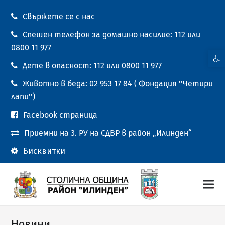
Свържете се с нас
Спешен телефон за домашно насилие: 112 или
0800 11 977
Open t
Дете в опасност: 112 или 0800 11 977
Животно в беда: 02 953 17 84 ( Фондация ''Четири
лапи'')
Facebook страница
Приемни на 3. РУ на СДВР в район „Илинден“
Бисквитки
Новини