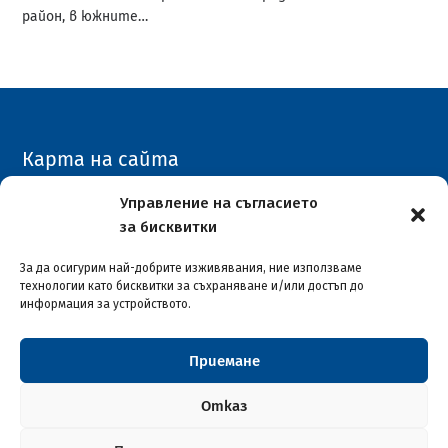
район, в южните…
Карта на сайта
Архивен сайт
Управление на съгласието
за бисквитки
COVID-19
За да осигурим най-добрите изживявания, ние използваме
технологии като бисквитки за съхраняване и/или достъп до
информация за устройството.
Приемане
Столична община район "Илинден"
© 2026
Отказ