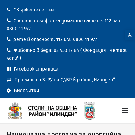
Свържете се с нас
Спешен телефон за домашно насилие: 112 или
0800 11 977
Open t
Дете в опасност: 112 или 0800 11 977
Животно в беда: 02 953 17 84 ( Фондация ''Четири
лапи'')
Facebook страница
Приемни на 3. РУ на СДВР в район „Илинден“
Бисквитки
Национална програма за енергийна