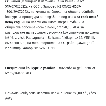
СО Район „Илинден“ в изпълнение на Решение №
519/07.07.2022г. на СОС и Заповед № СОА22-РД09-
1300/29.07.2022г. на кмета на Столична община обявява
конкурсна процедура за отдаване под наем
за срок от 5/
пет/ години
на части от имот–терен публична
общинска собственост с площ от 170,00 кв.м. за
разполагане на павилион с модулна конструкция по схема
№ 19, м. „ж.к. Разсадника – Бежанци“, квартал 35, УПИ III,
съгласно ЗРП, на територията на СО-район „Илинден“.
Идентификатор 68134.1203.918.
Специфично конкурсно условие
– търговска дейност. АОС
№ 15/14.07.2020 г.
Начална конкурсна месечна наемна цена: 551,00 лв., /без
ДДС/