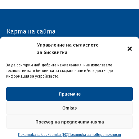
Карта на сайта
Архивен сайт
Управление на съгласието
за бисквитки
COVID-19
За да осигурим най-добрите изживявания, ние използваме
технологии като бисквитки за съхраняване и/или достъп до
информация за устройството.
Приемане
Столична община район "Илинден"
© 2026
Отказ
Преглед на предпочитанията
Софтуерна разработка и поддръжка от ASAP
Политика за бисквитки (ЕС)
Политика за поверителност