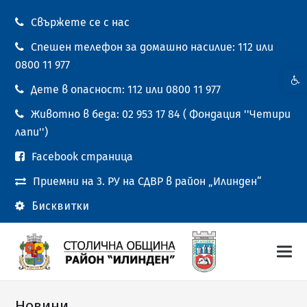
Свържете се с нас
Спешен телефон за домашно насилие: 112 или
0800 11 977
Open t
Дете в опасност: 112 или 0800 11 977
Животно в беда: 02 953 17 84 ( Фондация ''Четири
лапи'')
Facebook страница
Приемни на 3. РУ на СДВР в район „Илинден“
Бисквитки
Новини