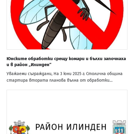
Юнските обработки срещу комари и бълхи започнаха
и в район „Илинден“
Уважаеми съграждани, На 3 юни 2025 г. Столична община
стартира втората планова вълна от обработки…