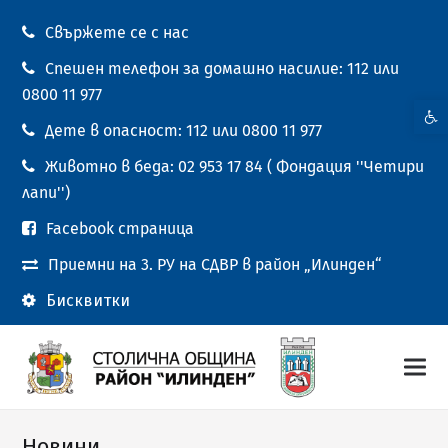
Свържете се с нас
Спешен телефон за домашно насилие: 112 или
0800 11 977
Open t
Дете в опасност: 112 или 0800 11 977
Животно в беда: 02 953 17 84 ( Фондация ''Четири
лапи'')
Facebook страница
Приемни на 3. РУ на СДВР в район „Илинден“
Бисквитки
Новини