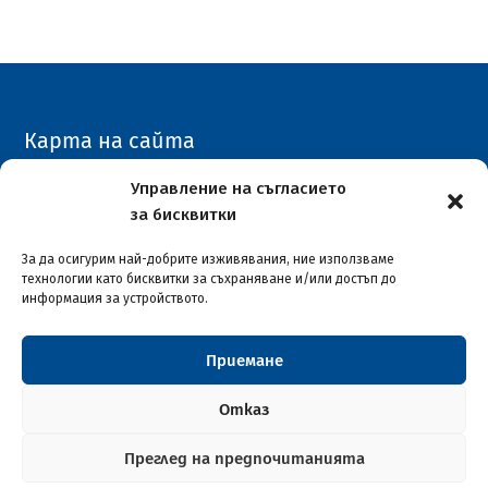
Карта на сайта
Архивен сайт
Управление на съгласието
за бисквитки
COVID-19
За да осигурим най-добрите изживявания, ние използваме
технологии като бисквитки за съхраняване и/или достъп до
информация за устройството.
Приемане
Столична община район "Илинден"
© 2026
Отказ
Преглед на предпочитанията
Софтуерна разработка и поддръжка от ASAP