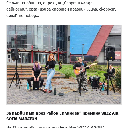
Столична община, дирекция „Спорт и младежки
дейности“, организира спортен празник „Сила, скорост,
смях!“ по повод…
За първи път през Район „Илинден“ премина WIZZ AIR
SOFIA MARATON
На 13. октомври т.г. се проведе 41-я WIZZ AIR SOFIA