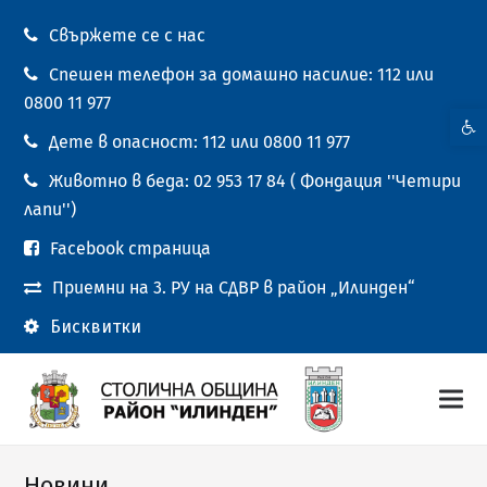
Свържете се с нас
Спешен телефон за домашно насилие: 112 или
0800 11 977
Open t
Дете в опасност: 112 или 0800 11 977
Животно в беда: 02 953 17 84 ( Фондация ''Четири
лапи'')
Facebook страница
Приемни на 3. РУ на СДВР в район „Илинден“
Бисквитки
Новини