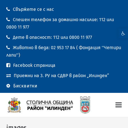
Свържете се с нас
Спешен телефон за домашно насилие: 112 или
0800 11 977
Open t
Дете в опасност: 112 или 0800 11 977
Животно в беда: 02 953 17 84 ( Фондация ''Четири
лапи'')
Facebook страница
Приемни на 3. РУ на СДВР в район „Илинден“
Бисквитки
images