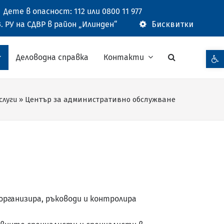
Дете в опасност: 112 или 0800 11 977
. РУ на СДВР в район „Илинден“
Бисквитки
Open t
Деловодна справка
Контакти
слуги
»
Център за административно обслужване
организира, ръководи и контролира