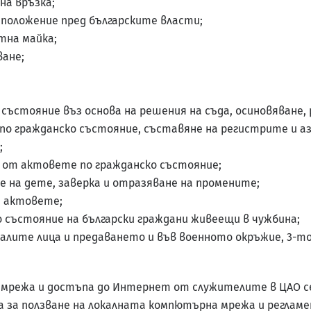
на връзка;
 положение пред българските власти;
тна майка;
ване;
състояние въз основа на решения на съда, осиновяване, 
о гражданско състояние, съставяне на регистрите и аз
;
и от актовете по гражданско състояние;
е на дете, заверка и отразяване на промените;
а актовете;
 състояние на български граждани живеещи в чужбина;
алите лица и предаването и във военното окръжие, 3-то 
режа и достъпа до Интернет от служителите в ЦАО се 
за ползване на локалната компютърна мрежа и реглам