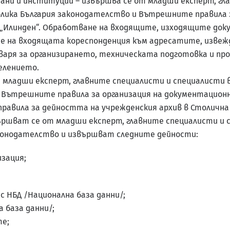
ни и институции – извършва се от младши експерт, гл
лика България законодателство и Вътрешните правила 
 „Илинден“. Обработване на входящите, изходящите док
не на входящата кореспонденция към адресатите, извеж
аря за организирането, техническата подготовка и пр
селението.
от младши експерт, главните специалисти и специалист
и Вътрешните правила за организация на документацион
равила за дейността на учрежденския архив в Столична 
вършват се от младши експерт, главните специалисти и
конодателство и извършват следните дейности:
зация;
с НБД /Национална база данни/;
 база данни/;
е;