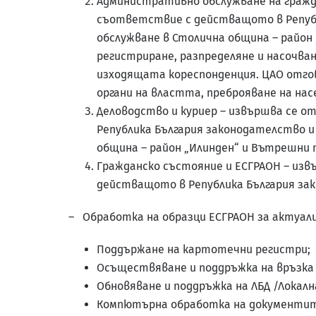
Административно обслужване на гражда
съответствие с действащото в Репуб
обслужване в Столична община – район
регистриране, разпределяне и насочва
изходящата кореспонденция. ЦАО отгов
органи на властта, преброяване на на
Деловодство и куриер – извършва се 
Република България законодателство 
община – район „Илинден“ и Вътрешни п
Гражданско състояние и ЕСГРАОН – из
действащото в Република България за
– Обработка на образци ЕСГРАОН за актуали
Поддържане на картотечни регистри;
Осъществяване и поддръжка на връзка 
Обновяване и поддръжка на ЛБД /Локална
Компютърна обработка на документит