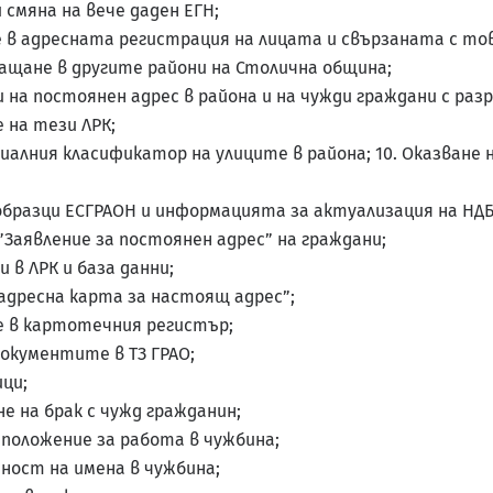
и смяна на вече даден ЕГН;
 в адресната регистрация на лицата и свързаната с то
ащане в другите райони на Столична община;
и на постоянен адрес в района и на чужди граждани с ра
 на тези ЛРК;
алния класификатор на улиците в района; 10. Оказване 
образци ЕСГРАОН и информацията за актуализация на НДБ
Заявление за постоянен адрес” на граждани;
в ЛРК и база данни;
адресна карта за настоящ адрес”;
е в картотечния регистър;
документите в ТЗ ГРАО;
ци;
е на брак с чужд гражданин;
 положение за работа в чужбина;
ност на имена в чужбина;