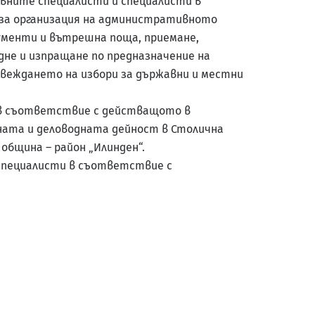
авните специалисти и специалисти в
за организация на административното
ументи и вътрешна поща, приемане,
дне и изпращане по предназначение на
овеждането на избори за държавни и местни
и в съответствие с действащото в
ната и деловодната дейност в Столична
община – район „Илинден“.
 специалисти в съответствие с