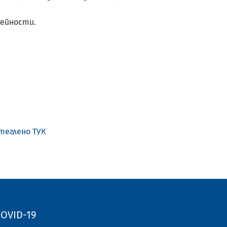
дейности.
теглено ТУК
OVID-19