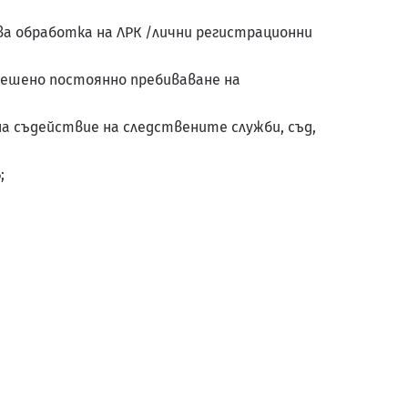
ва обработка на ЛРК /лични регистрационни
зрешено постоянно пребиваване на
на съдействие на следствените служби, съд,
;