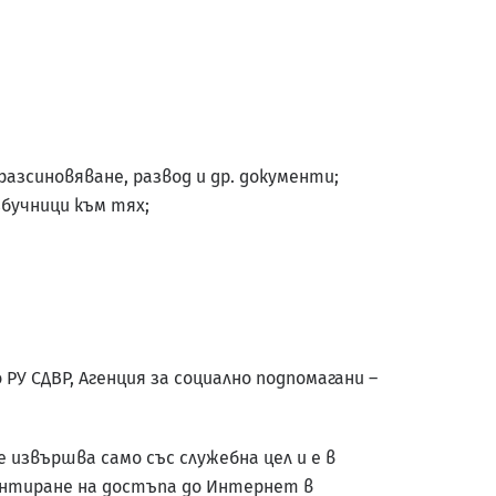
разсиновяване, развод и др. документи;
бучници към тях;
РУ СДВР, Агенция за социално подпомагани –
извършва само със служебна цел и е в
ентиране на достъпа до Интернет в