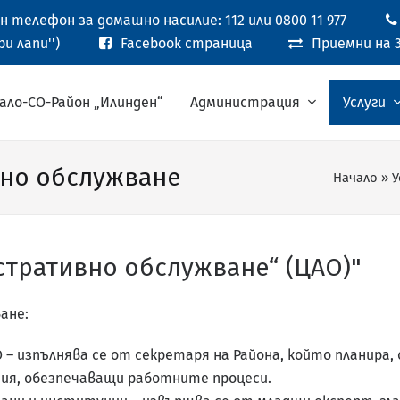
 телефон за домашно насилие: 112 или 0800 11 977
и лапи'')
Facebook страница
Приемни на 3
ало-СО-Район „Илинден“
Администрация
Услуги
вно обслужване
Начало
»
У
стративно обслужване“ (ЦАО)"
ане:
– изпълнява се от секретаря на Района, който планира, 
ия, обезпечаващи работните процеси.